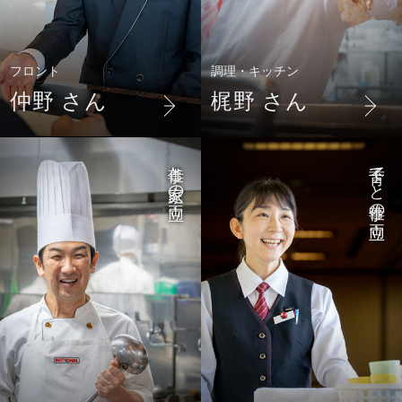
フロント
調理・キッチン
仲野 さん
梶野 さん
仕事と家庭の両立
子育てと仕事の両立