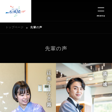
menu
トップページ
先輩の声
先輩の声
一緒に働きたくなる雰囲気
疲労感より達成感