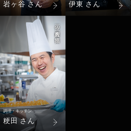
岩ヶ谷 さん
伊東 さん
一流の料理人を目指す
調理・キッチン
粳田 さん